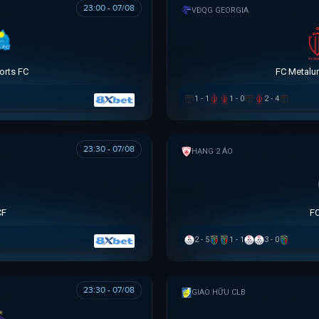
23:00 - 07/08
VĐQG GEORGIA
orts FC
FC Metalur
1 - 1
1 - 0
2 - 4
23:30 - 07/08
HẠNG 2 ÁO
CF
FC
2 - 5
1 - 1
3 - 0
23:30 - 07/08
GIAO HỮU CLB