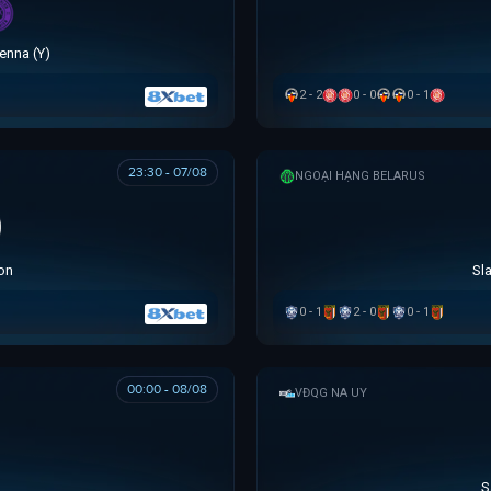
ienna (Y)
2 - 2
0 - 0
0 - 1
23:30 - 07/08
NGOẠI HẠNG BELARUS
on
Sl
0 - 1
2 - 0
0 - 1
00:00 - 08/08
VĐQG NA UY
S