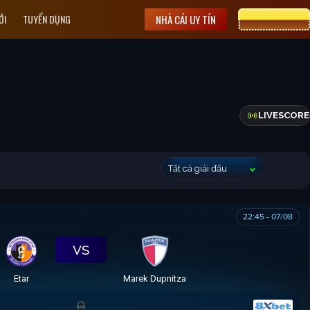
ỚI
TUYỂN DỤNG
NHÀ CÁI UY TÍN
CƯỢC 8XBET
LIVESCORE
Tất cả giải đấu
22:45 - 07/08
VS
Etar
Marek Dupnitza