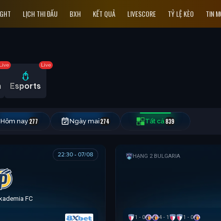
IGHT
LỊCH THI ĐẤU
BXH
KẾT QUẢ
LIVESCORE
TỶ LỆ KÈO
TIN M
Live
Live
n
Esports
Hôm nay
277
Ngày mai
274
Tất cả
839
22:30 - 07/08
HẠNG 2 BULGARIA
kademia FC
1 - 0
4 - 1
1 - 0