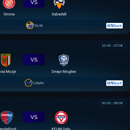
VS
Girona
Sabadell
SILVA
23:45 - 07/08
VS
avia Mozyr
Dnepr Mogilev
LOGAN
00:00 - 08/08
VS
andefjord
KFUM Oslo