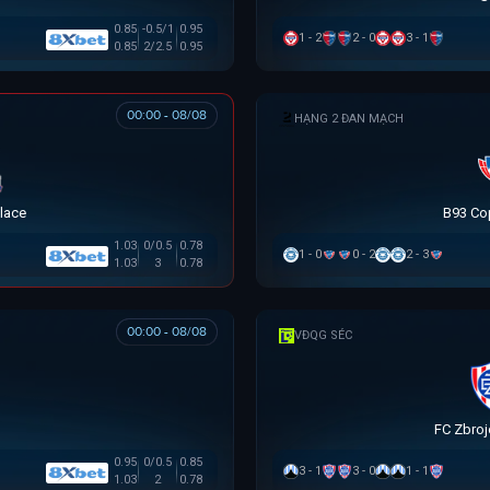
0.85
-0.5/1
0.95
1 - 2
2 - 0
3 - 1
0.85
2/2.5
0.95
00:00 - 08/08
HẠNG 2 ĐAN MẠCH
alace
B93 Co
1.03
0/0.5
0.78
1 - 0
0 - 2
2 - 3
1.03
3
0.78
00:00 - 08/08
VĐQG SÉC
FC Zbroj
0.95
0/0.5
0.85
3 - 1
3 - 0
1 - 1
1.03
2
0.78