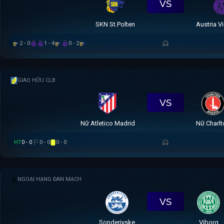
VS
SKN St.Polten
Austria V
2 - 0
1 - 4
0 - 2
GIAO HỮU CLB
VS
Nữ Atletico Madrid
Nữ Charlt
HT
0 - 0
0 - 0
0 - 0
NGOẠI HẠNG ĐAN MẠCH
VS
Sonderjyske
Viborg