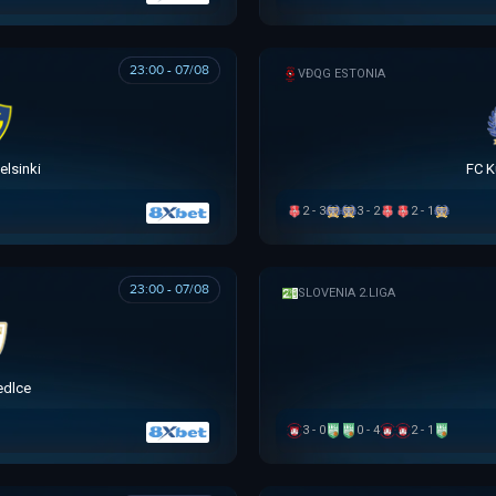
23:00 - 07/08
VĐQG ESTONIA
elsinki
FC K
2 - 3
3 - 2
2 - 1
23:00 - 07/08
SLOVENIA 2.LIGA
edlce
3 - 0
0 - 4
2 - 1