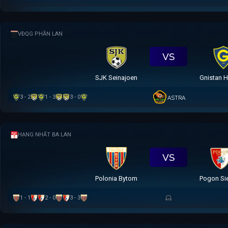
VĐQG PHẦN LAN
VS
SJK Seinajoen
Gnistan H
3 - 2
1 - 3
3 - 0
ASTRA
HẠNG NHẤT BA LAN
VS
Polonia Bytom
Pogon Si
1 - 1
2 - 0
3 - 3