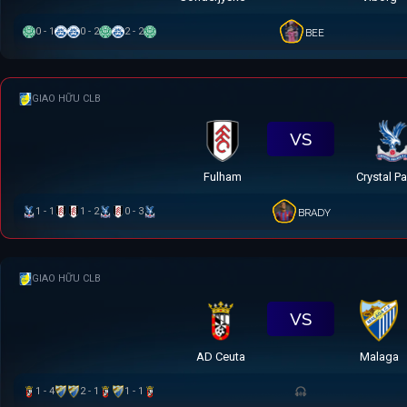
0 - 1
0 - 2
2 - 2
BEE
GIAO HỮU CLB
VS
Fulham
Crystal P
1 - 1
1 - 2
0 - 3
BRADY
GIAO HỮU CLB
VS
AD Ceuta
Malaga
1 - 4
2 - 1
1 - 1