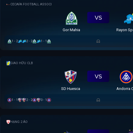
CECAFA FOOTBALL ASSOCI
VS
Gor Mahia
Rayon Sp
1 - 2
2 - 2
1 - 1
GIAO HỮU CLB
VS
SD Huesca
Andorra 
1 - 1
2 - 2
0 - 1
HẠNG 2 ÁO