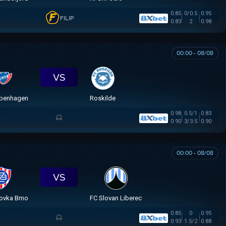
0.85
0/0.5
0.95
FILIP
0.83
2
0.98
00:00 - 08/08
VS
penhagen
Roskilde
0.98
0.5/1
0.83
0.90
3/3.5
0.90
00:00 - 08/08
VS
ovka Brno
FC Slovan Liberec
0.85
0
0.95
0.93
1.5/2
0.88