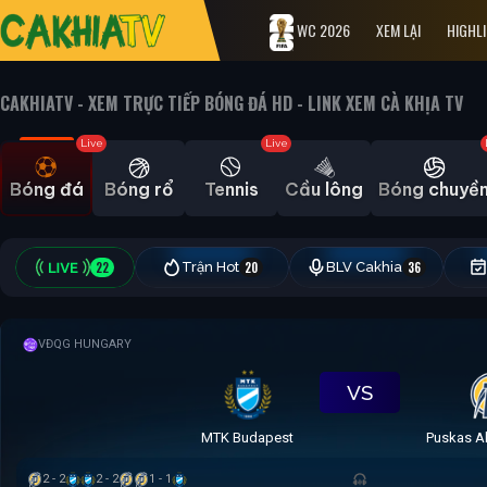
WC 2026
XEM LẠI
HIGHL
CAKHIATV - XEM TRỰC TIẾP BÓNG ĐÁ HD - LINK XEM CÀ KHỊA TV
Live
Live
Bóng đá
Bóng rổ
Tennis
Cầu lông
Bóng chuyề
22
Trận Hot
20
BLV Cakhia
36
VĐQG HUNGARY
VS
MTK Budapest
Puskas A
2 - 2
2 - 2
1 - 1