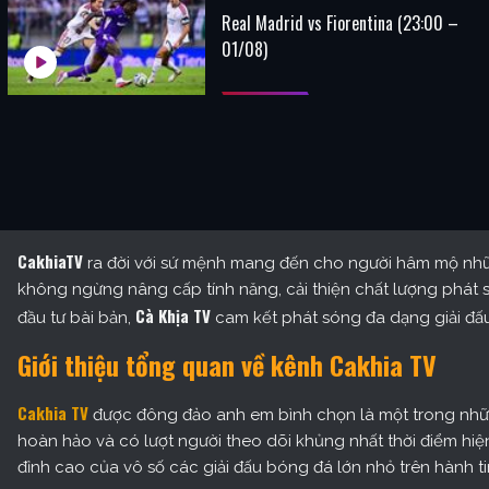
Real Madrid vs Fiorentina (23:00 –
01/08)
CakhiaTV
ra đời với sứ mệnh mang đến cho người hâm mộ nhữn
không ngừng nâng cấp tính năng, cải thiện chất lượng phát s
Cà Khịa TV
đầu tư bài bản,
cam kết phát sóng đa dạng giải đấu
Giới thiệu tổng quan về kênh Cakhia TV
Cakhia TV
được đông đảo anh em bình chọn là một trong nh
hoàn hảo và có lượt người theo dõi khủng nhất thời điểm hi
đỉnh cao của vô số các giải đấu bóng đá lớn nhỏ trên hành ti